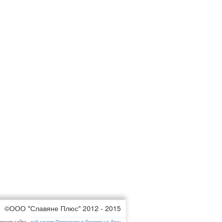
©ООО "Славяне Плюс" 2012 - 2015
жение сайта -
веб-студия Первоисток в Ростове-на-Дону