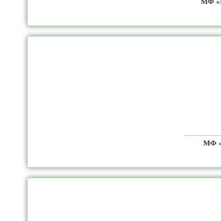
МФ «П
МФ «